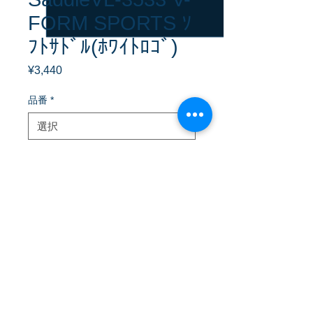
FORM SPORTS ｿ
ﾌﾄｻﾄﾞﾙ(ﾎﾜｲﾄﾛｺﾞ)
¥3,440
価
格
品番
*
VELO V-FORM SPORTS ｿﾌﾄｻﾄﾞﾙ(ﾎﾜｲﾄﾛ
ｺﾞ)
骨盤を支え安定感のあるｻﾄﾞﾙ ｼﾝﾌﾟﾙﾃﾞｻﾞ
ｲﾝ
Size 270 x 150mm 346g
Back​/戻る
© 2025 runon, all rights reserved.